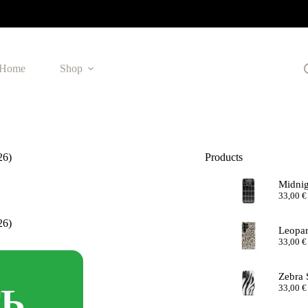
Home
Shop
26)
Products
Midnig
33,00
€
26)
Leopar
33,00
€
Zebra 
ТЬ
33,00
€