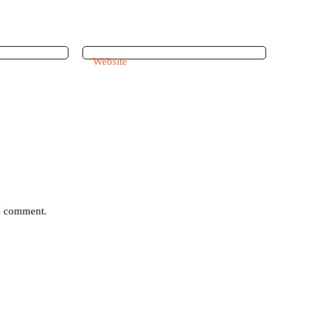
Website
 I comment.