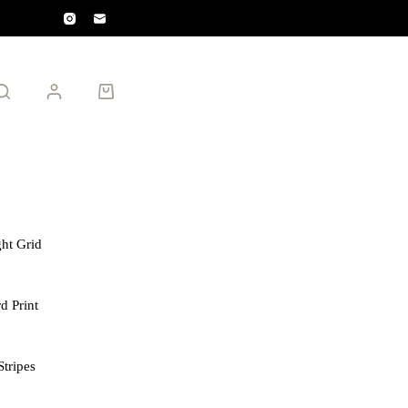
Shopping
cart
ht Grid
d Print
Stripes