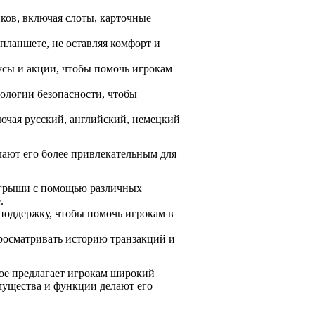
ков, включая слоты, карточные
планшете, не оставляя комфорт и
усы и акции, чтобы помочь игрокам
нологии безопасности, чтобы
лючая русский, английский, немецкий
лают его более привлекательным для
ыигрыши с помощью различных
.
 поддержку, чтобы помочь игрокам в
росматривать историю транзакций и
рое предлагает игрокам широкий
мущества и функции делают его