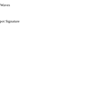
 Waves
pot Signature