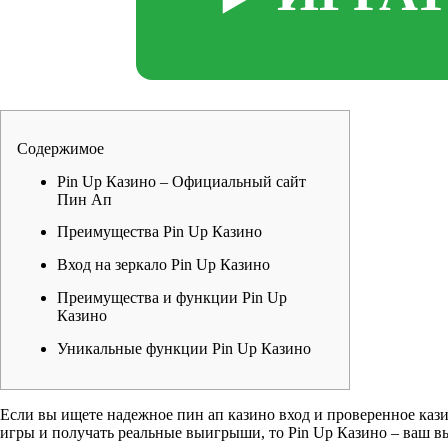
Содержимое
Pin Up Казино – Официальный сайт
Пин Ап
Преимущества Pin Up Казино
Вход на зеркало Pin Up Казино
Преимущества и функции Pin Up
Казино
Уникальные функции Pin Up Казино
Если вы ищете надежное
пин ап казино вход
и проверенное кази
игры и получать реальные выигрыши, то Pin Up Казино – ваш в