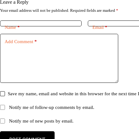
Leave a Reply
Your email address will not be published.
Required fields are marked
*
Name
*
Email
*
Add Comment
*
Save my name, email and website in this browser for the next time
Notify me of follow-up comments by email.
Notify me of new posts by email.